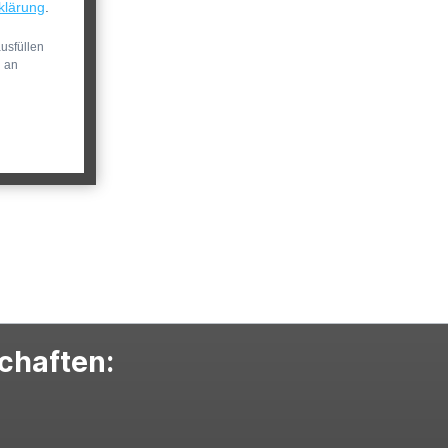
klärung
.
usfüllen
n an
schaften: