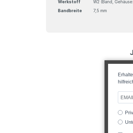
Werkstoff
W2 (Band, Gehäuse: 
Bandbreite
7,5 mm
Erhalt
hilfre
Pri
Unt