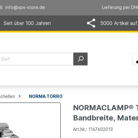
il: info@xps-store.de
Lieferung per DH
Seit über 100 Jahren
5000 Artikel auf
chellen
NORMA TORRO
NORMACLAMP® T
Bandbreite, Mate
Art.Nr.: 1167602013