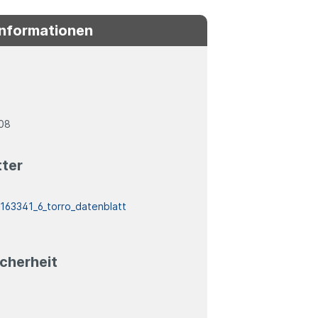
Informationen
08
tter
:
163341_6_torro_datenblatt
cherheit