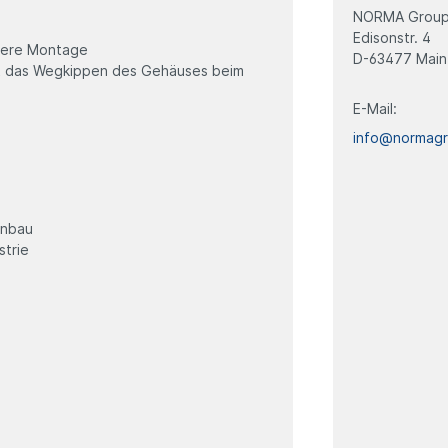
NORMA Group
Edisonstr. 4
chere Montage
D-63477 Main
rt das Wegkippen des Gehäuses beim
E-Mail:
info@normag
enbau
strie