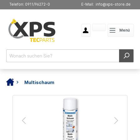
Telefon: 0911/96272-0
E-Mail: info@xps-store.de
Menü
Multischaum