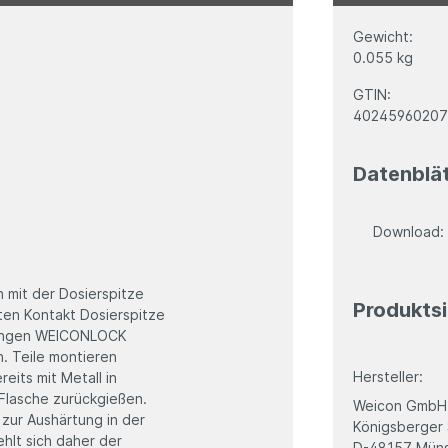
Gewicht:
0.055 kg
GTIN:
40245960207
Datenblä
Download
 mit der Dosierspitze
Produktsi
ten Kontakt Dosierspitze
dungen WEICONLOCK
. Teile montieren
Hersteller:
its mit Metall in
 Flasche zurückgießen.
Weicon GmbH
 zur Aushärtung in der
Königsberger 
ehlt sich daher der
D-48157 Müns