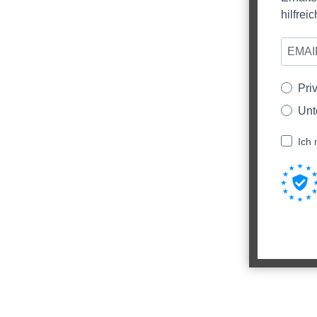
hilfre
Pri
Unt
Ich 