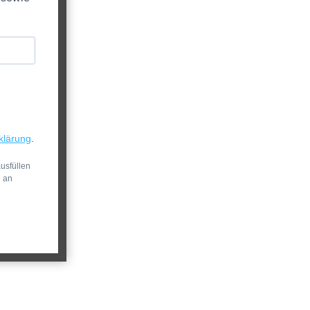
klärung
.
usfüllen
n an