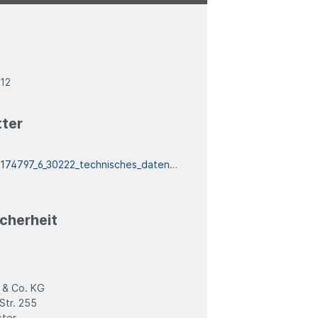
12
tter
:
174797_6_30222_technisches_datenblatt
cherheit
 & Co. KG
Str. 255
ter