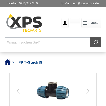
Telefon: 0911/96272-0
E-Mail: info@xps-store.de
Menü
PP T-Stück IG