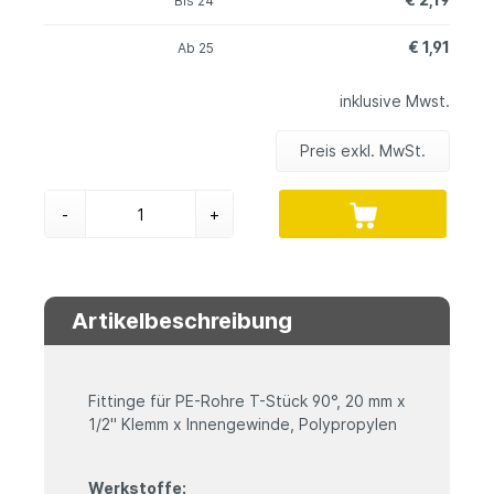
Bis
24
€ 1,91
Ab
25
inklusive Mwst.
Preis exkl. MwSt.
-
+
Artikelbeschreibung
Fittinge für PE-Rohre T-Stück 90°, 20 mm x
1/2" Klemm x Innengewinde, Polypropylen
Werkstoffe: