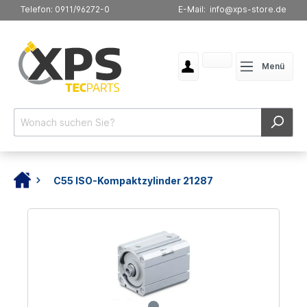
Telefon: 0911/96272-0
E-Mail: info@xps-store.de
Menü
C55 ISO-Kompaktzylinder 21287