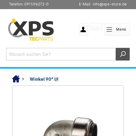
Telefon: 0911/96272-0
E-Mail: info@xps-store.de
Menü
Winkel 90° I/I