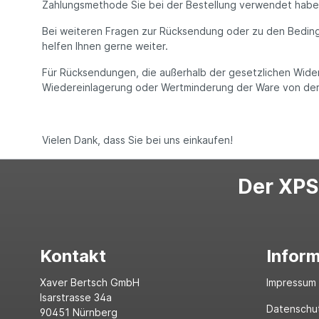
Zahlungsmethode Sie bei der Bestellung verwendet habe
Bei weiteren Fragen zur Rücksendung oder zu den Beding
helfen Ihnen gerne weiter.
Für Rücksendungen, die außerhalb der gesetzlichen Wider
Wiedereinlagerung oder Wertminderung der Ware von der 
Vielen Dank, dass Sie bei uns einkaufen!
Der XPS-
Kontakt
Infor
Xaver Bertsch GmbH
Impressum
Isarstrasse 34a
Datenschu
90451 Nürnberg