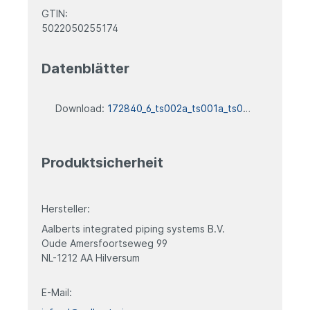
GTIN:
5022050255174
Datenblätter
Download:
172840_6_ts002a_ts001a_ts090_ts092_ts041_datenblatt
Produktsicherheit
Hersteller:
Aalberts integrated piping systems B.V.
Oude Amersfoortseweg 99
NL-
1212 AA Hilversum
E-Mail: