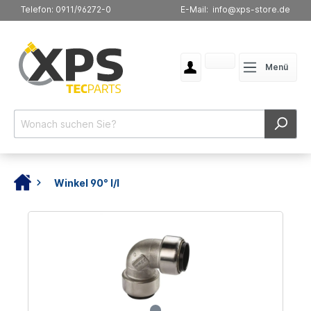
Telefon: 0911/96272-0
E-Mail: info@xps-store.de
Menü
Winkel 90° I/I