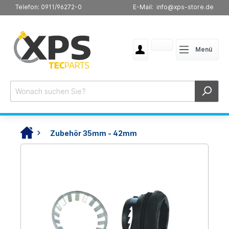
Telefon: 0911/96272-0
E-Mail: info@xps-store.de
Menü
Zubehör 35mm - 42mm