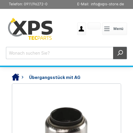
Telefon: 0911/96272-0
E-Mail: info@xps-store.de
Menü
Übergangsstück mit AG