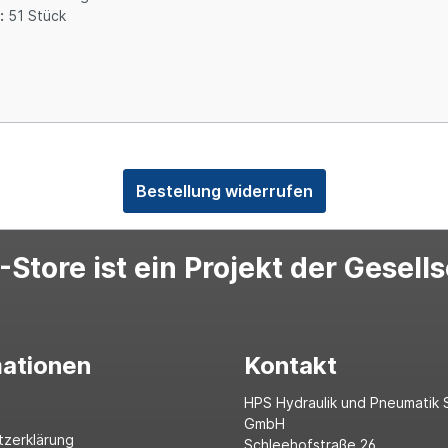
:
51 Stück
Bestellung widerrufen
Store ist ein Projekt der Gesell
mationen
Kontakt
HPS Hydraulik und Pneumatik 
GmbH
tzerklärung
Schleehofstraße 26