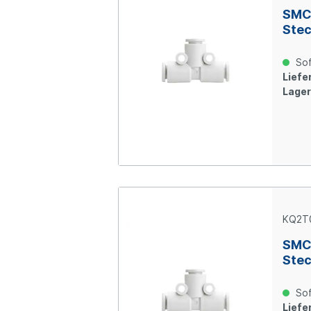
SMC 
Ste
Sof
Liefer
Lager
KQ2T
SMC 
Ste
Sof
Liefer