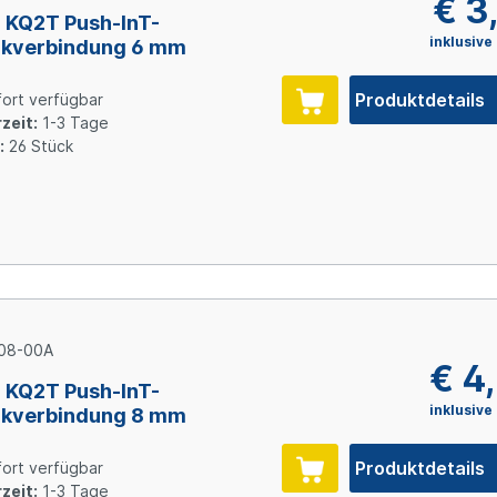
€ 3
KQ2T Push-InT-
inklusive
ckverbindung 6 mm
Produktdetails
ort verfügbar
zeit:
1-3 Tage
:
26 Stück
08-00A
€ 4
KQ2T Push-InT-
inklusive
ckverbindung 8 mm
Produktdetails
ort verfügbar
zeit:
1-3 Tage