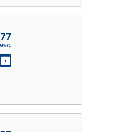
,77
 Mwst.