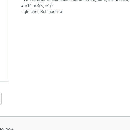
ø5/16, ø3/8, ø1/2
- gleicher Schlauch-ø
10-00A