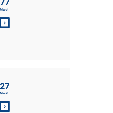
,77
 Mwst.
,27
 Mwst.