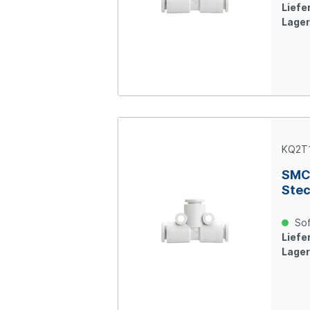
Liefer
Lager
KQ2T
SMC 
Ste
Sof
Liefer
Lager