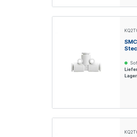
KQ2T
SMC 
Ste
Sof
Liefer
Lager
KQ2T