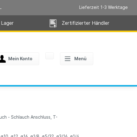
L
Lieferzeit 1-3 Werktage
 Lager
Zertifizierter Händler
Mein Konto
Menü
ch - Schlauch Anschluss, T-
ø10, ø12, ø16, ø1/8, ø5/32, ø3/16, ø1/4,