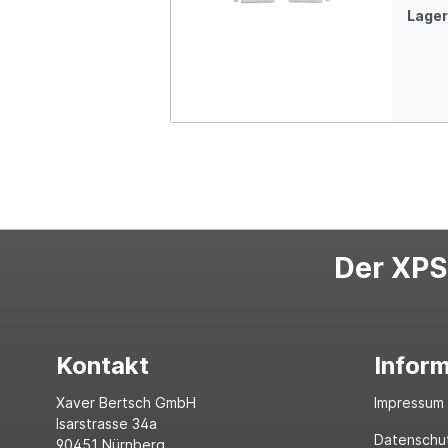
Lager
Der XPS-
Kontakt
Infor
Xaver Bertsch GmbH
Impressum
Isarstrasse 34a
Datenschu
90451 Nürnberg