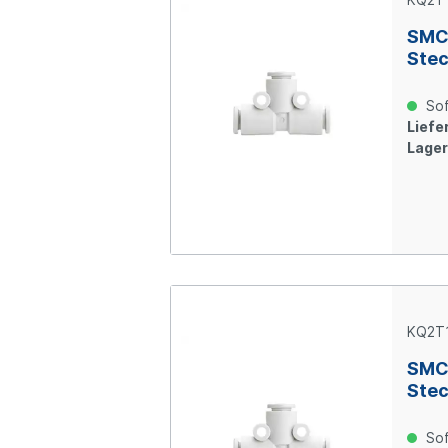
SMC 
Ste
Sof
Liefer
Lager
KQ2T
SMC 
Stec
Sof