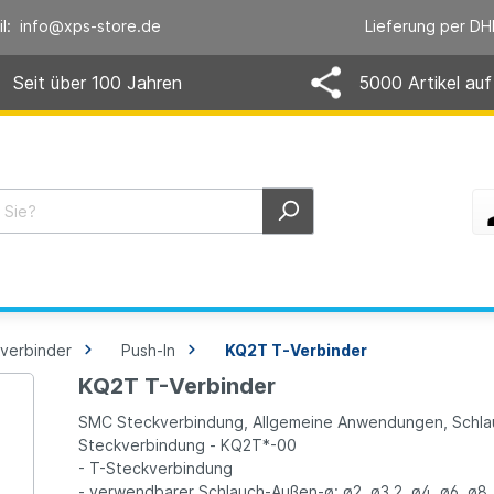
il: info@xps-store.de
Lieferung per DH
Seit über 100 Jahren
5000 Artikel auf
verbinder
Push-In
KQ2T T-Verbinder
KQ2T T-Verbinder
SMC Steckverbindung, Allgemeine Anwendungen, Schlau
Steckverbindung - KQ2T*-00
- T-Steckverbindung
- verwendbarer Schlauch-Außen-ø: ø2, ø3.2, ø4, ø6, ø8, 