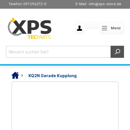
Telefon: 0911/96272-0
E-Mail: info@xps-store.de
Menü
KQ2N Gerade Kupplung