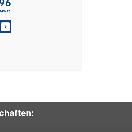
,96
 Mwst.
schaften: