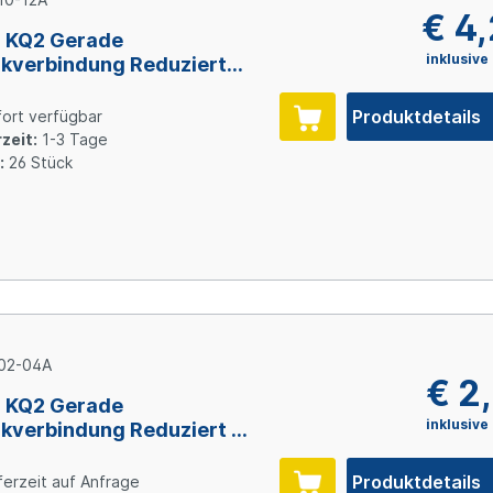
€ 4
 KQ2 Gerade
inklusive
kverbindung Reduziert
mm x 12 mm
Produktdetails
ort verfügbar
zeit:
1-3 Tage
:
26 Stück
02-04A
€ 2
 KQ2 Gerade
inklusive
kverbindung Reduziert 2
x 4 mm
Produktdetails
ferzeit auf Anfrage