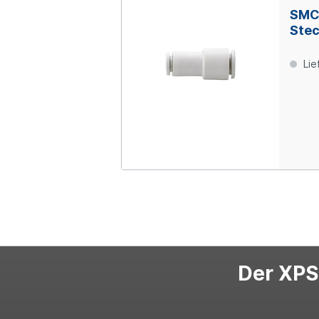
SMC
Stec
mm 
Lie
Der XPS-