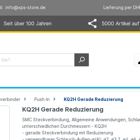
il: info@xps-store.de
Lieferung per DH
Seit über 100 Jahren
5000 Artikel auf
verbinder
Push-In
KQ2H Gerade Reduzierung
KQ2H Gerade Reduzierung
SMC Steckverbindung, Allgemeine Anwendungen, Schlauc
unterschiedlichen Durchmessern - KQ2H
- gerade Steckverbindung mit Reduzierung
- verwendbarer Schlauch-Außen-ø(A): ø2, ø3.2, ø4, ø6, ø