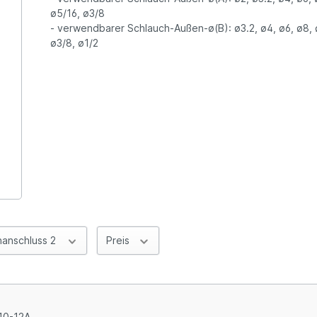
ø5/16, ø3/8
- verwendbarer Schlauch-Außen-ø(B): ø3.2, ø4, ø6, ø8, ø
ø3/8, ø1/2
hanschluss 2
Preis
10-12A