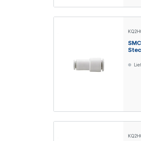
KQ2H
SMC
Stec
mm 
Lie
KQ2H