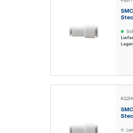
SMC
Stec
10 
Sof
Liefer
Lager
KQ2H
SMC
Stec
mm 
Lie