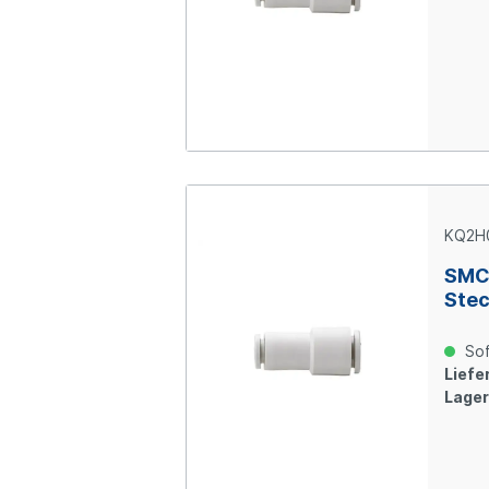
KQ2H
SMC
Stec
mm 
Sof
Liefer
Lager