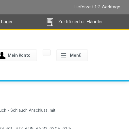
L
Lieferzeit 1-3 Werktage
 Lager
Zertifizierter Händler
Mein Konto
Menü
h - Schlauch Anschluss, mit
8, ø10, ø12, ø1/8, ø5/32, ø3/16, ø1/4,