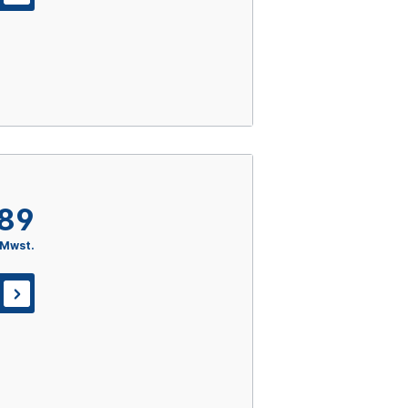
,89
 Mwst.