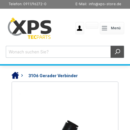
Telefon: 0911/96272-0
E-Mail: info@xps-store.de
Menü
3106 Gerader Verbinder