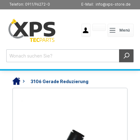
Telefon: 0911/96272-0
E-Mail: info@xps-store.de
Menü
3106 Gerade Reduzierung