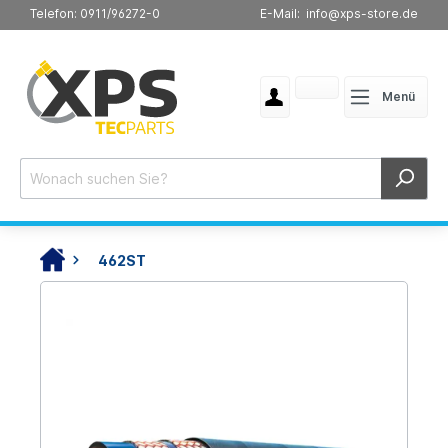
Telefon: 0911/96272-0
E-Mail: info@xps-store.de
Menü
462ST