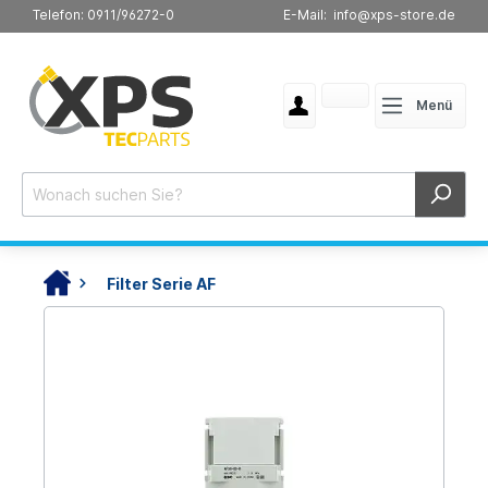
Telefon: 0911/96272-0
E-Mail: info@xps-store.de
Menü
Filter Serie AF