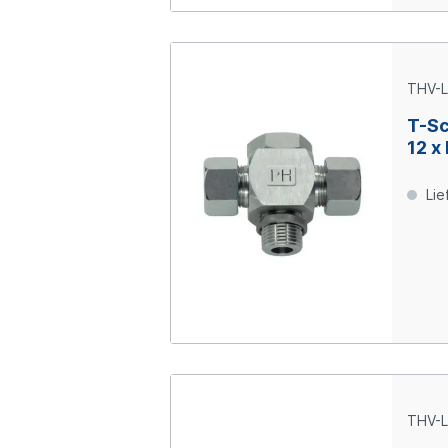
THV-L
T-Sc
12 x
Lie
THV-L