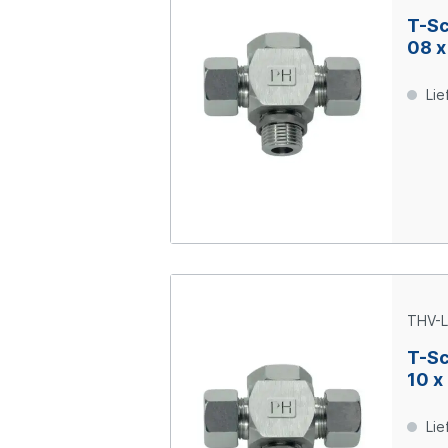
T-Sc
08 x
Lie
THV-L
T-Sc
10 x
Lie