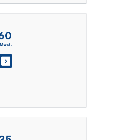
,60
 Mwst.
,35