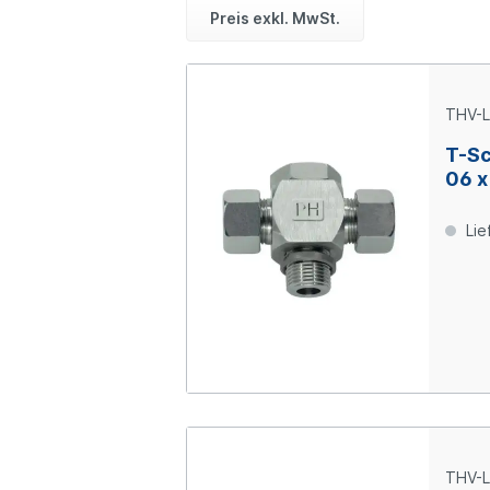
Preis exkl. MwSt.
THV-L
T-Sc
06 x
Lie
THV-L