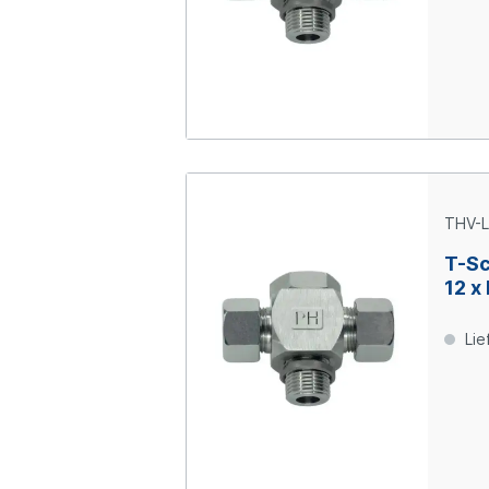
THV-L
T-Sc
12 x
Lie