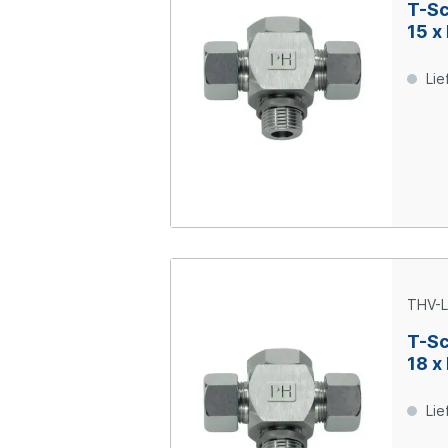
T-Sc
15 x
Lie
THV-L
T-Sc
18 x
Lie