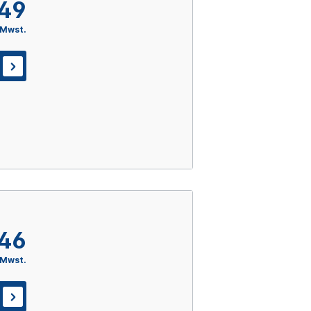
,49
 Mwst.
,46
 Mwst.