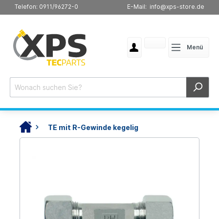
Telefon: 0911/96272-0
E-Mail: info@xps-store.de
Menü
TE mit R-Gewinde kegelig