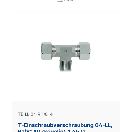
TE-LL-04-R 1/8"-k
T-Einschraubverschraubung 04-LL,
R1/8" AG (kegelig), 1.4571