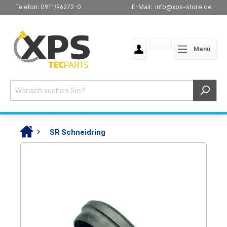
Telefon: 0911/96272-0
E-Mail: info@xps-store.de
Menü
SR Schneidring