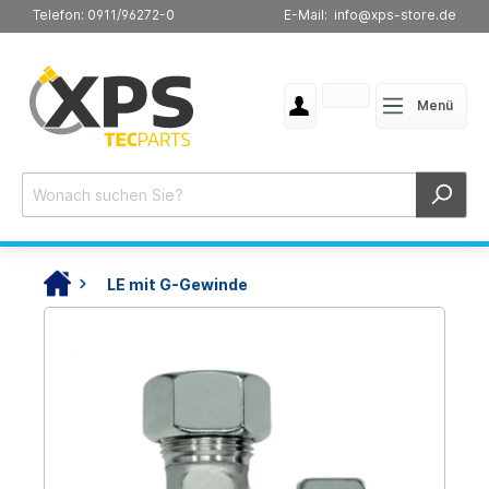
Telefon: 0911/96272-0
E-Mail: info@xps-store.de
Menü
LE mit G-Gewinde