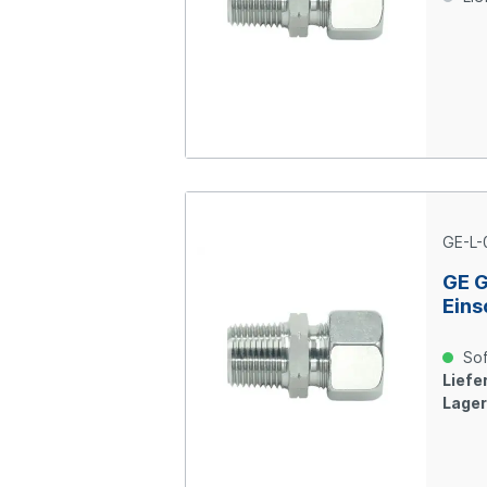
GE-L-
GE 
Eins
06-L
Sof
Liefer
Lager