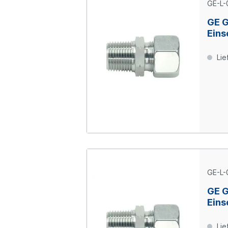
GE-L-
GE 
Eins
06-L
Lie
GE-L-
GE 
Eins
06-L
Lie