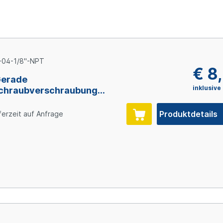
-04-1/8"-NPT
€ 8
Gerade
inklusive
chraubverschraubung
L, NPT1/8" AG, 1.4571
Produktdetails
ferzeit auf Anfrage