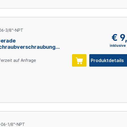
06-3/8"-NPT
€ 9
Gerade
inklusive
chraubverschraubung
, NPT3/8" AG, 1.4571
Produktdetails
ferzeit auf Anfrage
-06-1/8"-NPT