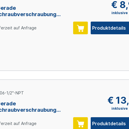
€ 8
Gerade
inklusive
chraubverschraubung
L, NPT1/8" AG, 1.4571
Produktdetails
ferzeit auf Anfrage
06-1/2"-NPT
€ 13
Gerade
inklusive
chraubverschraubung
, NPT1/2" AG, 1.4571
Produktdetails
ferzeit auf Anfrage