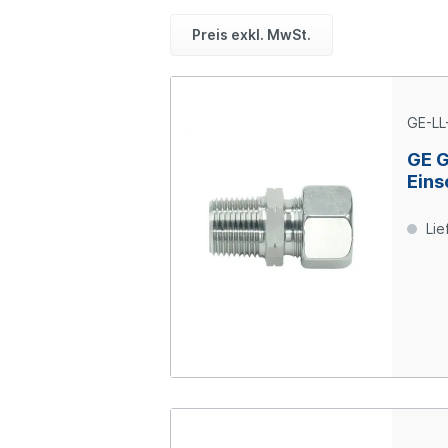
Preis exkl. MwSt.
GE-LL
GE 
Eins
04-L
Lie