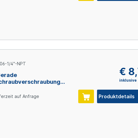
06-1/4"-NPT
€ 8
Gerade
inklusive
chraubverschraubung
, NPT1/4" AG, 1.4571
Produktdetails
ferzeit auf Anfrage