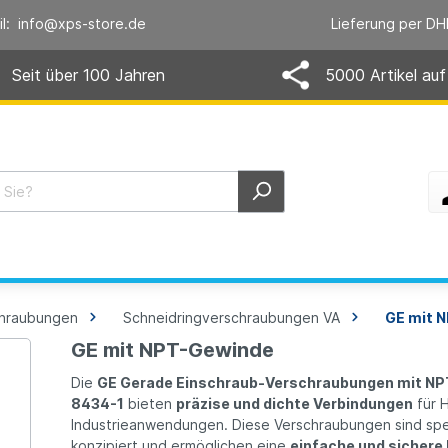
il: info@xps-store.de
Lieferung per DH
Seit über 100 Jahren
5000 Artikel auf
chraubungen
Schneidringverschraubungen VA
GE mit 
GE mit NPT-Gewinde
Die
GE Gerade Einschraub-Verschraubungen mit N
8434-1
bieten
präzise und dichte Verbindungen
für H
Industrieanwendungen. Diese Verschraubungen sind spe
konzipiert und ermöglichen eine
einfache und sicher