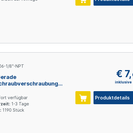
06-1/8"-NPT
€ 7
Gerade
inklusive
chraubverschraubung
, NPT1/8" AG, 1.4571
Produktdetails
ort verfügbar
zeit:
1-3 Tage
:
1190 Stück