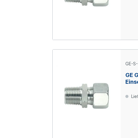
GE-S-
GE 
Eins
06-S
Lie