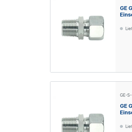
GE 
Eins
06-L
Lie
GE-S-
GE 
Eins
06-S
Lie