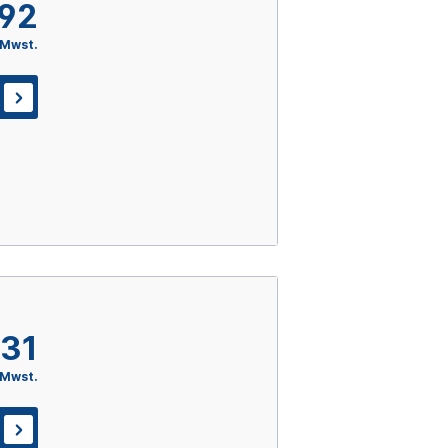
,92
 Mwst.
,31
 Mwst.