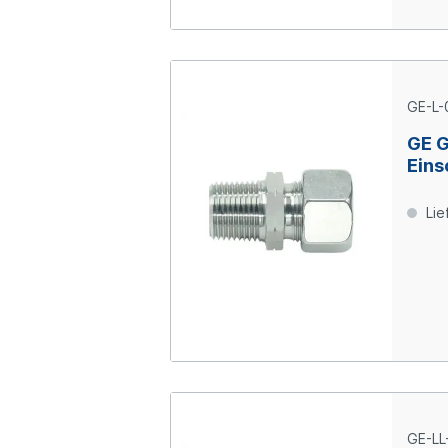
GE-L-
GE 
Eins
06-L
Lie
GE-LL