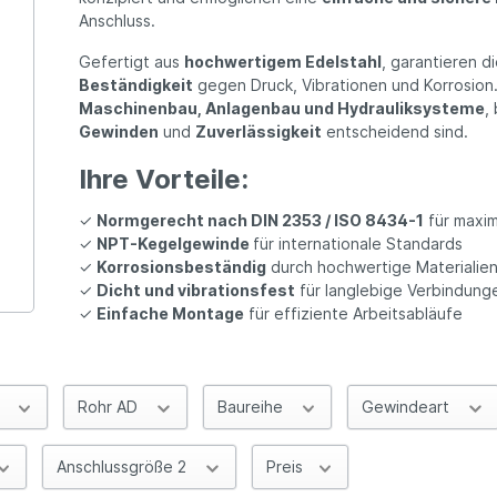
Anschluss.
Gefertigt aus
hochwertigem Edelstahl
, garantieren 
Beständigkeit
gegen Druck, Vibrationen und Korrosion. 
Maschinenbau, Anlagenbau und Hydrauliksysteme
,
Gewinden
und
Zuverlässigkeit
entscheidend sind.
Ihre Vorteile:
✓
Normgerecht nach DIN 2353 / ISO 8434-1
für maxim
✓
NPT-Kegelgewinde
für internationale Standards
✓
Korrosionsbeständig
durch hochwertige Materialien 
✓
Dicht und vibrationsfest
für langlebige Verbindung
✓
Einfache Montage
für effiziente Arbeitsabläufe
f
Rohr AD
Baureihe
Gewindeart
Anschlussgröße 2
Preis