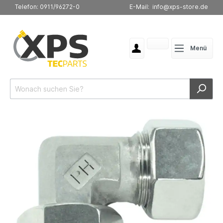
Telefon: 0911/96272-0
E-Mail: info@xps-store.de
Menü