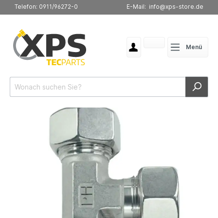
Telefon: 0911/96272-0
E-Mail: info@xps-store.de
Menü