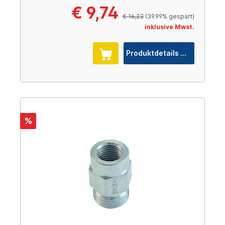
€ 9,74
€ 16,23
(39.99% gespart)
inklusive Mwst.
Produktdetails
%