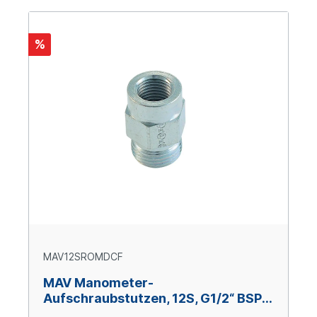
%
MAV12SROMDCF
MAV Manometer-
Aufschraubstutzen, 12S, G1/2“ BSPP,
Stahl verzinkt Cr(VI)-frei