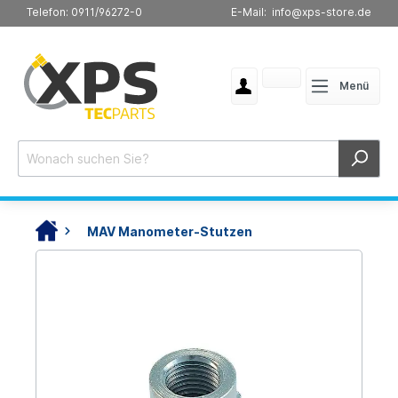
Telefon: 0911/96272-0
E-Mail: info@xps-store.de
Menü
MAV Manometer-Stutzen