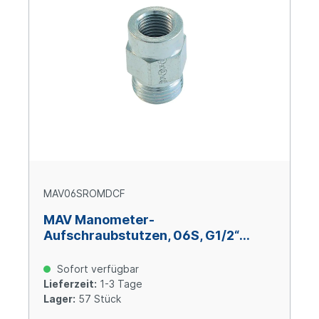
MAV06SROMDCF
MAV Manometer-
Aufschraubstutzen, 06S, G1/2“
BSPP, Stahl verzinkt Cr(VI)-frei
Sofort verfügbar
Lieferzeit:
1-3 Tage
Lager:
57 Stück