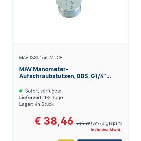
MAV08SR1/4OMDCF
MAV Manometer-
Aufschraubstutzen, 08S, G1/4“
BSPP, Stahl verzinkt Cr(VI)-frei
Sofort verfügbar
Lieferzeit:
1-3 Tage
Lager:
44 Stück
€ 38,46
€ 64,09
(39.99% gespart)
inklusive Mwst.