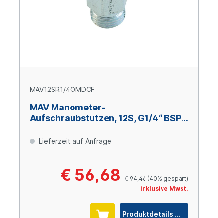
MAV12SR1/4OMDCF
MAV Manometer-
Aufschraubstutzen, 12S, G1/4“ BSPP,
Stahl verzinkt Cr(VI)-frei
Lieferzeit auf Anfrage
€ 56,68
€ 94,46
(40% gespart)
inklusive Mwst.
Produktdetails