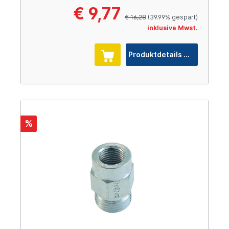
€ 9,77
€ 16,28
(39.99% gespart)
inklusive Mwst.
Produktdetails
%