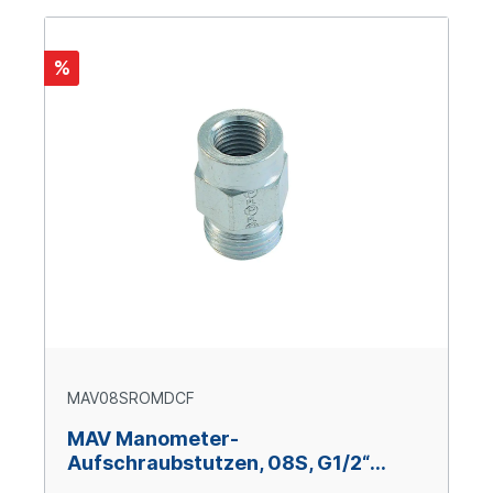
%
MAV08SROMDCF
MAV Manometer-
Aufschraubstutzen, 08S, G1/2“
BSPP, Stahl verzinkt Cr(VI)-frei