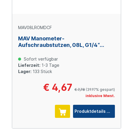
MAV08LROMDCF
MAV Manometer-
Aufschraubstutzen, 08L, G1/4“
BSPP, Stahl verzinkt Cr(VI)-frei
Sofort verfügbar
Lieferzeit:
1-3 Tage
Lager:
133 Stück
€ 4,67
€ 7,78
(39.97% gespart)
inklusive Mwst.
Produktdetails