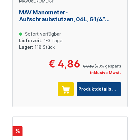
MAV06LROMDCF
MAV Manometer-
Aufschraubstutzen, 06L, G1/4“
BSPP, Stahl verzinkt Cr(VI)-frei
Sofort verfügbar
Lieferzeit:
1-3 Tage
Lager:
118 Stück
€ 4,86
€ 8,10
(40% gespart)
inklusive Mwst.
Produktdetails
%