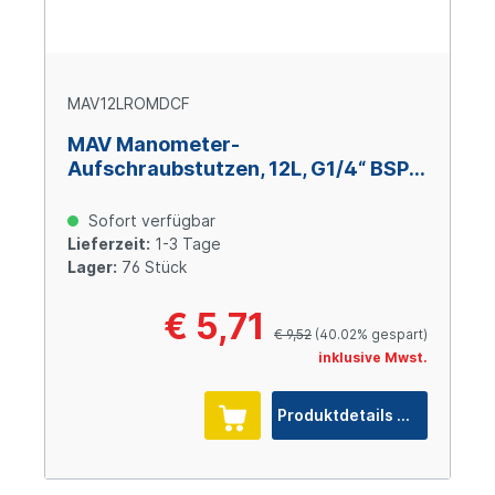
MAV12LROMDCF
MAV Manometer-
Aufschraubstutzen, 12L, G1/4“ BSPP,
Stahl verzinkt Cr(VI)-frei
Sofort verfügbar
Lieferzeit:
1-3 Tage
Lager:
76 Stück
€ 5,71
€ 9,52
(40.02% gespart)
inklusive Mwst.
Produktdetails