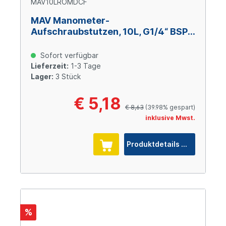
MAV10LROMDCF
MAV Manometer-
Aufschraubstutzen, 10L, G1/4“ BSPP,
Stahl verzinkt Cr(VI)-frei
Sofort verfügbar
Lieferzeit:
1-3 Tage
Lager:
3 Stück
€ 5,18
€ 8,63
(39.98% gespart)
inklusive Mwst.
Produktdetails
%