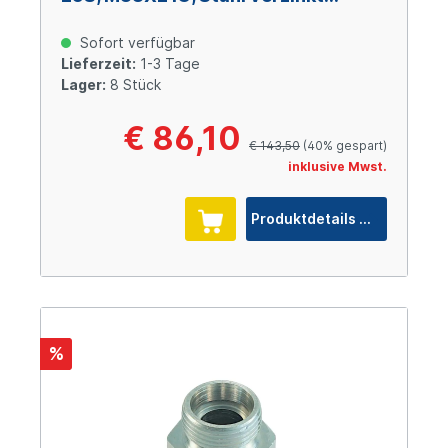
Cr(VI)-frei
Sofort verfügbar
Lieferzeit:
1-3 Tage
Lager:
8 Stück
€ 86,10
€ 143,50
(40% gespart)
inklusive Mwst.
Produktdetails
%