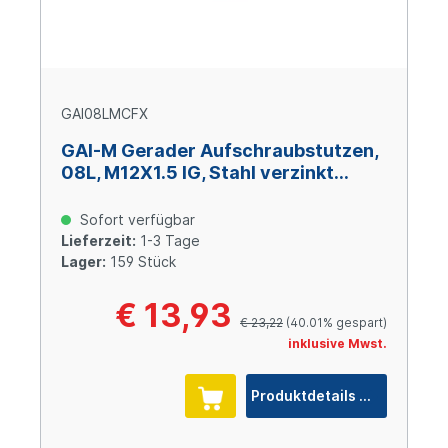
GAI08LMCFX
GAI-M Gerader Aufschraubstutzen,
08L, M12X1.5 IG, Stahl verzinkt
Cr(VI)-frei
Sofort verfügbar
Lieferzeit:
1-3 Tage
Lager:
159 Stück
€ 13,93
€ 23,22
(40.01% gespart)
inklusive Mwst.
Produktdetails