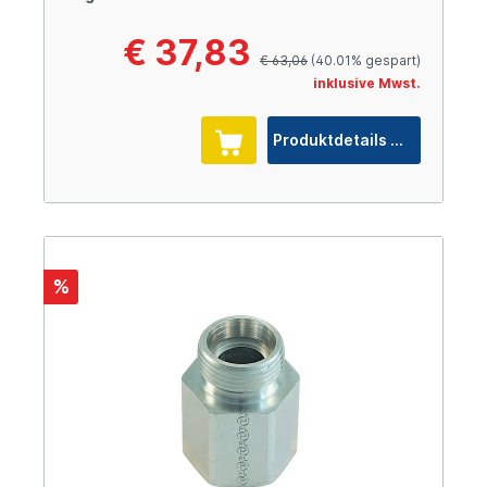
€ 37,83
€ 63,06
(40.01% gespart)
inklusive Mwst.
Produktdetails
%