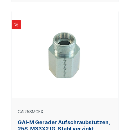
%
GAI25SMCFX
GAI-M Gerader Aufschraubstutzen,
25S, M33X2 IG, Stahl verzinkt