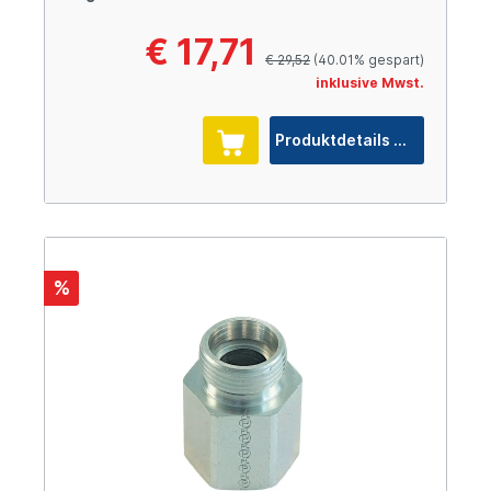
€ 17,71
€ 29,52
(40.01% gespart)
inklusive Mwst.
Produktdetails
%