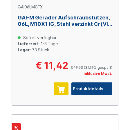
GAI06LMCFX
GAI-M Gerader Aufschraubstutzen,
06L, M10X1 IG, Stahl verzinkt Cr(VI)-
frei
Sofort verfügbar
Lieferzeit:
1-3 Tage
Lager:
73 Stück
€ 11,42
€ 19,03
(39.99% gespart)
inklusive Mwst.
Produktdetails
%