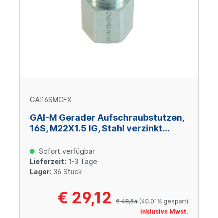
GAI16SMCFX
GAI-M Gerader Aufschraubstutzen,
16S, M22X1.5 IG, Stahl verzinkt
Cr(VI)-frei
Sofort verfügbar
Lieferzeit:
1-3 Tage
Lager:
36 Stück
€ 29,12
€ 48,54
(40.01% gespart)
inklusive Mwst.