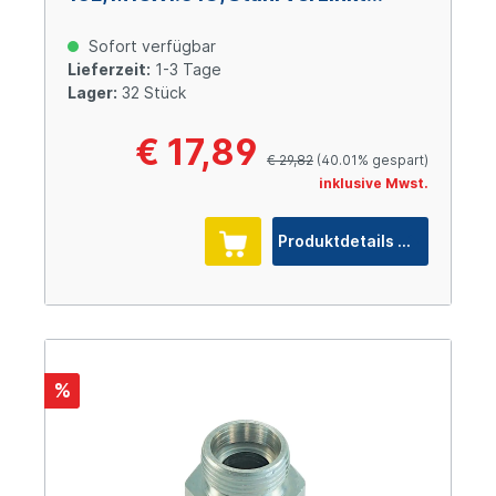
Cr(VI)-frei
Sofort verfügbar
Lieferzeit:
1-3 Tage
Lager:
32 Stück
€ 17,89
€ 29,82
(40.01% gespart)
inklusive Mwst.
Produktdetails
%