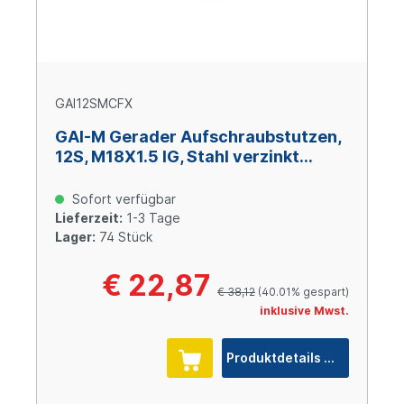
GAI12SMCFX
GAI-M Gerader Aufschraubstutzen,
12S, M18X1.5 IG, Stahl verzinkt
Cr(VI)-frei
Sofort verfügbar
Lieferzeit:
1-3 Tage
Lager:
74 Stück
€ 22,87
€ 38,12
(40.01% gespart)
inklusive Mwst.
Produktdetails