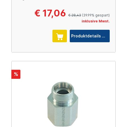
€ 17,06
€ 28,43
(39.99% gespart)
inklusive Mwst.
Produktdetails
%