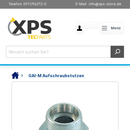
Telefon: 0911/96272-0
E-Mail: info@xps-store.de
Menü
GAI-M Aufschraubstutzen