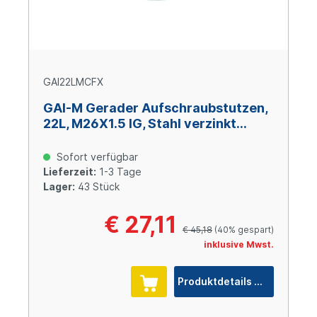
GAI22LMCFX
GAI-M Gerader Aufschraubstutzen,
22L, M26X1.5 IG, Stahl verzinkt
Cr(VI)-frei
Sofort verfügbar
Lieferzeit:
1-3 Tage
Lager:
43 Stück
€ 27,11
€ 45,18
(40% gespart)
inklusive Mwst.
Produktdetails