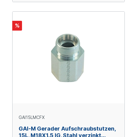
%
GAI15LMCFX
GAI-M Gerader Aufschraubstutzen,
15L, M18X1.5 IG, Stahl verzinkt