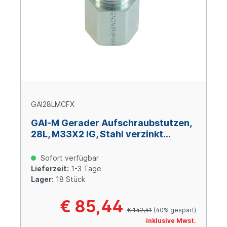
GAI28LMCFX
GAI-M Gerader Aufschraubstutzen,
28L, M33X2 IG, Stahl verzinkt
Cr(VI)-frei
Sofort verfügbar
Lieferzeit:
1-3 Tage
Lager:
18 Stück
€ 85,44
€ 142,41
(40% gespart)
inklusive Mwst.