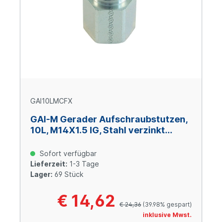
GAI10LMCFX
GAI-M Gerader Aufschraubstutzen,
10L, M14X1.5 IG, Stahl verzinkt
Cr(VI)-frei
Sofort verfügbar
Lieferzeit:
1-3 Tage
Lager:
69 Stück
€ 14,62
€ 24,36
(39.98% gespart)
inklusive Mwst.