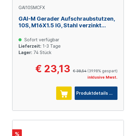
GAI10SMCFX
GAI-M Gerader Aufschraubstutzen,
10S, M16X1.5 IG, Stahl verzinkt
Cr(VI)-frei
Sofort verfügbar
Lieferzeit:
1-3 Tage
Lager:
74 Stück
€ 23,13
€ 38,54
(39.98% gespart)
inklusive Mwst.
Produktdetails
%