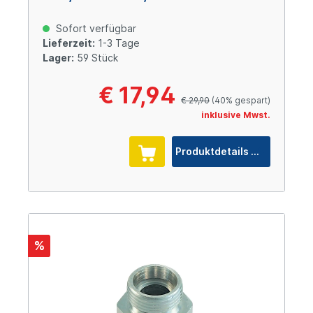
Cr(VI)-frei
Sofort verfügbar
Lieferzeit:
1-3 Tage
Lager:
59 Stück
€ 17,94
€ 29,90
(40% gespart)
inklusive Mwst.
Produktdetails
%