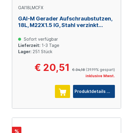
GAI18LMCFX
GAI-M Gerader Aufschraubstutzen,
18L, M22X1.5 IG, Stahl verzinkt
Cr(VI)-frei
Sofort verfügbar
Lieferzeit:
1-3 Tage
Lager:
251 Stück
€ 20,51
€ 34,18
(39.99% gespart)
inklusive Mwst.
Produktdetails
%