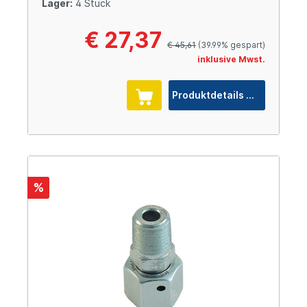
Lager:
4 Stück
€ 27,37
€ 45,61
(39.99% gespart)
inklusive Mwst.
Produktdetails
%