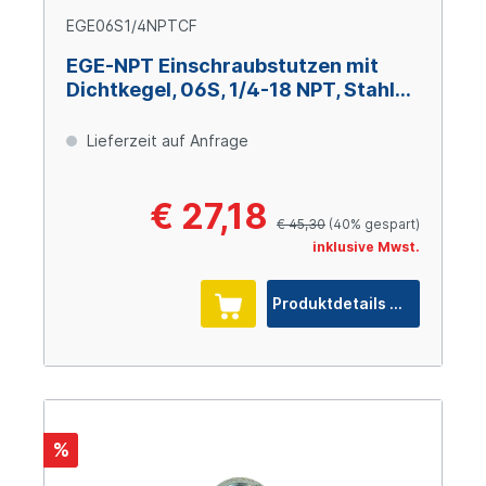
EGE06S1/4NPTCF
EGE-NPT Einschraubstutzen mit
Dichtkegel, 06S, 1/4-18 NPT, Stahl
verzinkt Cr(VI)-frei
Lieferzeit auf Anfrage
€ 27,18
€ 45,30
(40% gespart)
inklusive Mwst.
Produktdetails
%