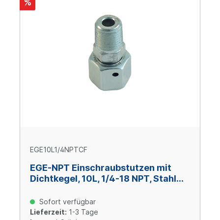
%
EGE10L1/4NPTCF
EGE-NPT Einschraubstutzen mit
Dichtkegel, 10L, 1/4-18 NPT, Stahl
verzinkt Cr(VI)-frei
Sofort verfügbar
Lieferzeit:
1-3 Tage