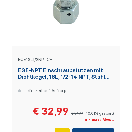
EGE18L1/2NPTCF
EGE-NPT Einschraubstutzen mit
Dichtkegel, 18L, 1/2-14 NPT, Stahl
verzinkt Cr(VI)-frei
Lieferzeit auf Anfrage
€ 32,99
€ 54,99
(40.01% gespart)
inklusive Mwst.