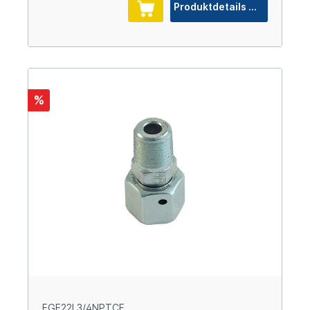
Produktdetails
%
EGE22L3/4NPTCF