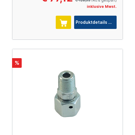
€ 128,53
(40% gespart)
inklusive Mwst.
Produktdetails
%