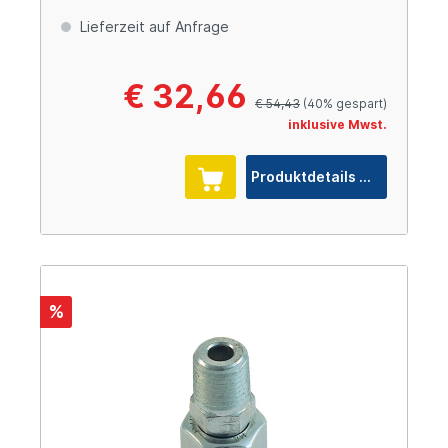
verzinkt Cr(VI)-frei
Lieferzeit auf Anfrage
€ 32,66
€ 54,43
(40% gespart)
inklusive Mwst.
Produktdetails
%