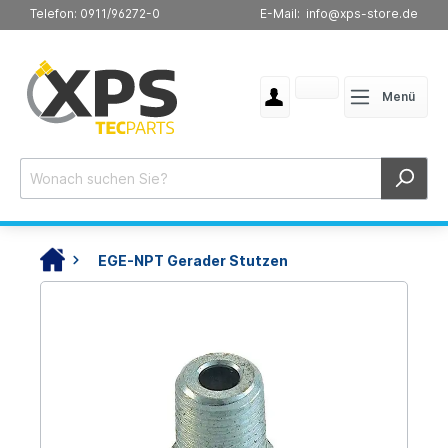
Telefon: 0911/96272-0
E-Mail: info@xps-store.de
Menü
EGE-NPT Gerader Stutzen