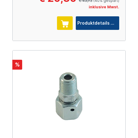
€ 43,93
(40% gespart)
inklusive Mwst.
Produktdetails
%