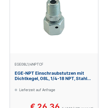
EGE08L1/4NPTCF
EGE-NPT Einschraubstutzen mit
Dichtkegel, 08L, 1/4-18 NPT, Stahl
verzinkt Cr(VI)-frei
Lieferzeit auf Anfrage
€ 26,36