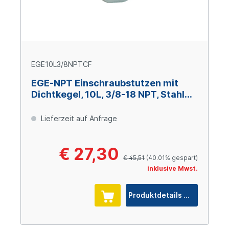
EGE10L3/8NPTCF
EGE-NPT Einschraubstutzen mit
Dichtkegel, 10L, 3/8-18 NPT, Stahl
verzinkt Cr(VI)-frei
Lieferzeit auf Anfrage
€ 27,30
€ 45,51
(40.01% gespart)
inklusive Mwst.
Produktdetails