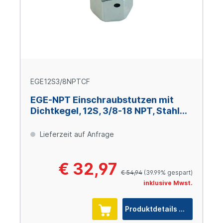
EGE12S3/8NPTCF
EGE-NPT Einschraubstutzen mit
Dichtkegel, 12S, 3/8-18 NPT, Stahl
verzinkt Cr(VI)-frei
Lieferzeit auf Anfrage
€ 32,97
€ 54,94
(39.99% gespart)
inklusive Mwst.
Produktdetails