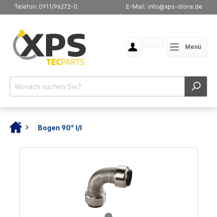
Telefon: 0911/96272-0
E-Mail: info@xps-store.de
Menü
Bogen 90° I/I