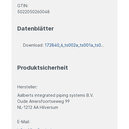
GTIN:
5022050260048
Datenblätter
Download:
172840_6_ts002a_ts001a_ts090_ts092_ts041_datenblatt
Produktsicherheit
Hersteller:
Aalberts integrated piping systems B.V.
Oude Amersfoortseweg 99
NL-
1212 AA Hilversum
E-Mail: