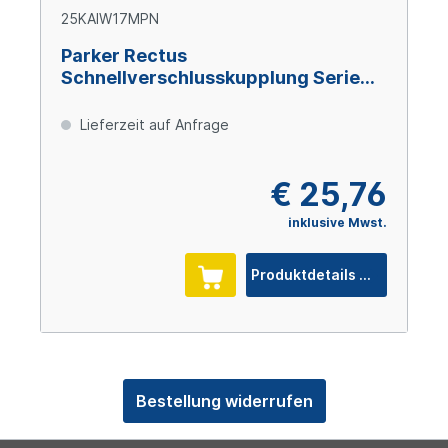
25KAIW17MPN
Parker Rectus
Schnellverschlusskupplung Serie
25, G 3/8" IG (7,8 mm NW), Messing
vernickelt
Lieferzeit auf Anfrage
€ 25,76
inklusive Mwst.
Produktdetails
Bestellung widerrufen