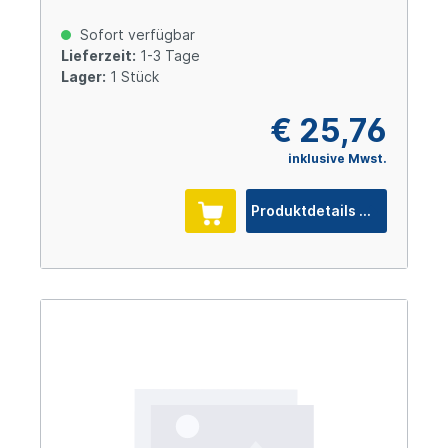
25, G 1/4" IG (7,8 mm NW), Messing
vernickelt
Sofort verfügbar
Lieferzeit:
1-3 Tage
Lager:
1 Stück
€ 25,76
inklusive Mwst.
Produktdetails