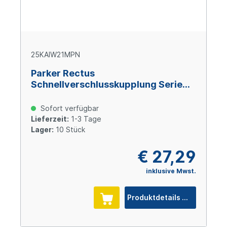
25KAIW21MPN
Parker Rectus
Schnellverschlusskupplung Serie
25, G 1/2" IG (7,8 mm NW), Messing
vernickelt
Sofort verfügbar
Lieferzeit:
1-3 Tage
Lager:
10 Stück
€ 27,29
inklusive Mwst.
Produktdetails