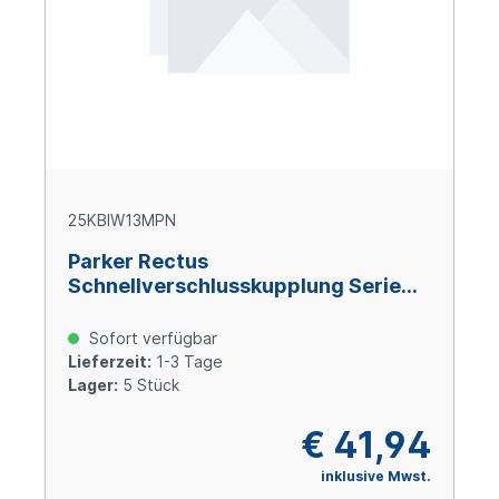
25KBIW13MPN
Parker Rectus
Schnellverschlusskupplung Serie
25, G 1/4" IG (7,8 mm NW), Messing
vernickelt
Sofort verfügbar
Lieferzeit:
1-3 Tage
Lager:
5 Stück
€ 41,94
inklusive Mwst.