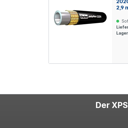
2020
2,9 
Sof
Liefer
Lager
Der XPS-