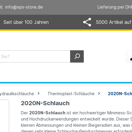
il: info@xps-store.de
Lieferung per DH
Seit über 100 Jahren
5000 Artikel auf
ydraulikschläuche
Thermoplast-Schläuche
2020N-Sch
2020N-Schlauch
Der
2020N-Schlauch
ist ein hochwertiger Minimess-Sch
und Hochdruckanwendungen entwickelt wurde. Dieser Sc
kleinen Abmessungen und kleinen Biegeradien aus, was 
denen sehr kleine Schlauchaußendurchmesser erforderlic