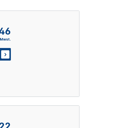
,46
 Mwst.
,22