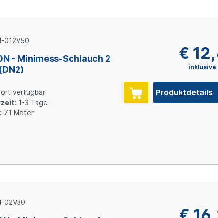
N-012V50
€ 12
N - Minimess-Schlauch 2
inklusive
(DN2)
Produktdetails
ort verfügbar
zeit:
1-3 Tage
:
71 Meter
N-02V30
€ 16