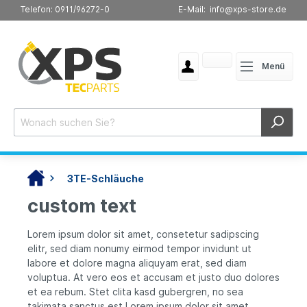
Telefon: 0911/96272-0
E-Mail: info@xps-store.de
Menü
3TE-Schläuche
custom text
Lorem ipsum dolor sit amet, consetetur sadipscing
elitr, sed diam nonumy eirmod tempor invidunt ut
labore et dolore magna aliquyam erat, sed diam
voluptua. At vero eos et accusam et justo duo dolores
et ea rebum. Stet clita kasd gubergren, no sea
takimata sanctus est Lorem ipsum dolor sit amet.