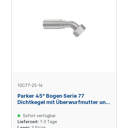
10C77-25-16
Parker 45° Bogen Serie 77
Dichtkegel mit Überwurfmutter und
O-Ring M36x2 Size 16 (DN25), Stahl
verzinkt Cr(VI)-frei
Sofort verfügbar
Lieferzeit:
1-3 Tage
Lager:
3 Stück