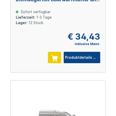
O-Ring M24x1,5 Size 8 (DN12), Stahl
verzinkt Cr(VI)-frei
Sofort verfügbar
Lieferzeit:
1-3 Tage
Lager:
12 Stück
€ 34,43
inklusive Mwst.
Produktdetails