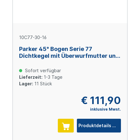
10C77-30-16
Parker 45° Bogen Serie 77
Dichtkegel mit Überwurfmutter und
O-Ring M42x2 Size 16 (DN25), Stahl
verzinkt Cr(VI)-frei
Sofort verfügbar
Lieferzeit:
1-3 Tage
Lager:
11 Stück
€ 111,90
inklusive Mwst.
Produktdetails