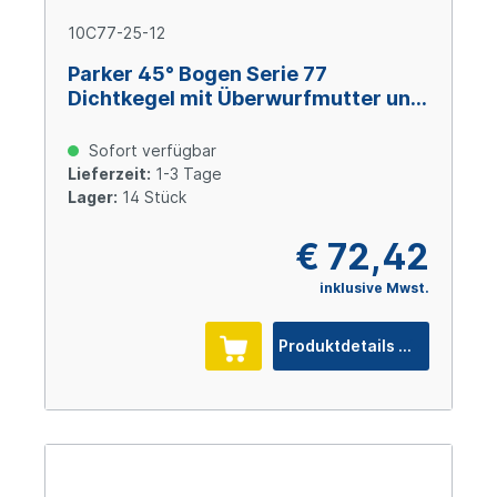
10C77-25-12
Parker 45° Bogen Serie 77
Dichtkegel mit Überwurfmutter und
O-Ring M36x2 Size 12 (DN19), Stahl
verzinkt Cr(VI)-frei
Sofort verfügbar
Lieferzeit:
1-3 Tage
Lager:
14 Stück
€ 72,42
inklusive Mwst.
Produktdetails