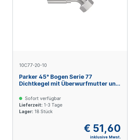
10C77-20-10
Parker 45° Bogen Serie 77
Dichtkegel mit Überwurfmutter und
O-Ring M30x2 Size 10 (DN16), Stahl
verzinkt Cr(VI)-frei
Sofort verfügbar
Lieferzeit:
1-3 Tage
Lager:
18 Stück
€ 51,60
inklusive Mwst.