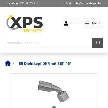
Telefon: 0911/96272-0
E-Mail: info@xps-store.de
Menü
EB Dichtkopf DKR mit BSP 45°