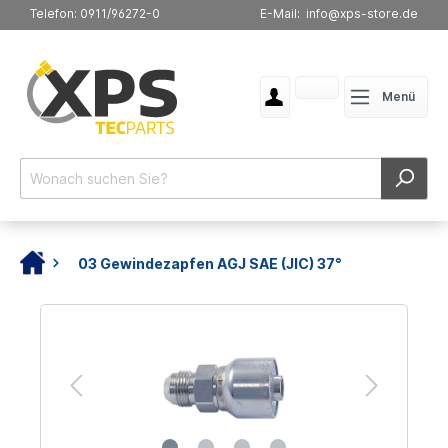
Telefon: 0911/96272-0
E-Mail: info@xps-store.de
Menü
03 Gewindezapfen AGJ SAE (JIC) 37°