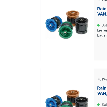
Rain
VAN,
Sof
Liefer
Lager
70194
Rain
VAN,
Sof