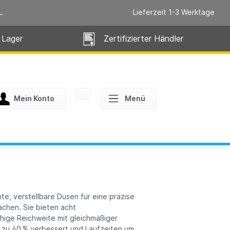
L
Lieferzeit 1-3 Werktage
 Lager
Zertifizierter Händler
Mein Konto
Menü
nte, verstellbare Düsen für eine präzise
ächen. Sie bieten acht
chige Reichweite mit gleichmäßiger
 zu 40 % verbessert und Laufzeiten um