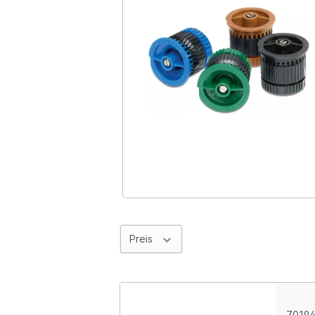
Preis
70194