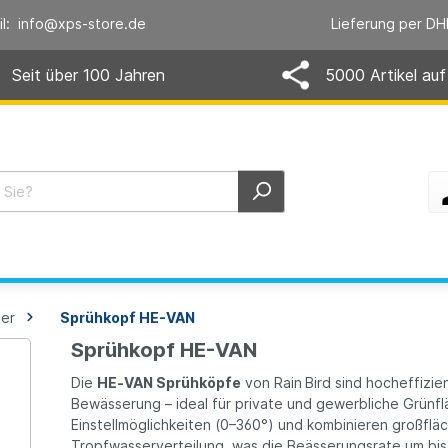
il: info@xps-store.de
Lieferung per DH
Seit über 100 Jahren
5000 Artikel auf
er
Sprühkopf HE-VAN
Sprühkopf HE-VAN
Die
HE‑VAN Sprühköpfe
von Rain Bird sind hocheffizie
Bewässerung – ideal für private und gewerbliche Grünfl
Einstellmöglichkeiten (0–360°) und kombinieren großflä
Tropfwasserverteilung, was die Beässerungsrate um bis