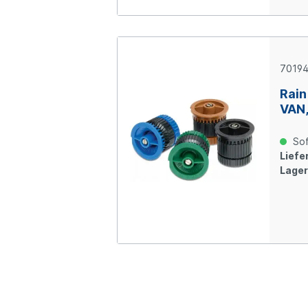
70194
Rain
VAN,
Sof
Liefer
Lager