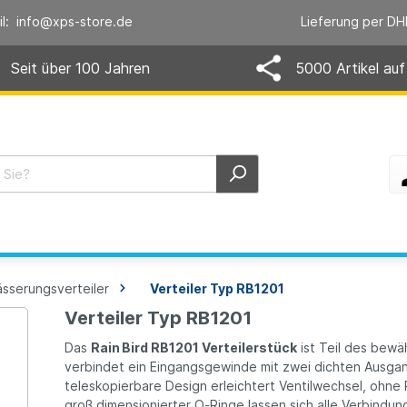
il: info@xps-store.de
Lieferung per DH
Seit über 100 Jahren
5000 Artikel auf
sserungsverteiler
Verteiler Typ RB1201
Verteiler Typ RB1201
Das
Rain Bird RB1201 Verteilerstück
ist Teil des bew
verbindet ein Eingangsgewinde mit zwei dichten Ausga
teleskopierbare Design erleichtert Ventilwechsel, ohn
groß dimensionierter O‑Ringe lassen sich alle Verbindu