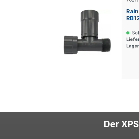
Rain
RB12
Sof
Liefer
Lager
Der XPS-