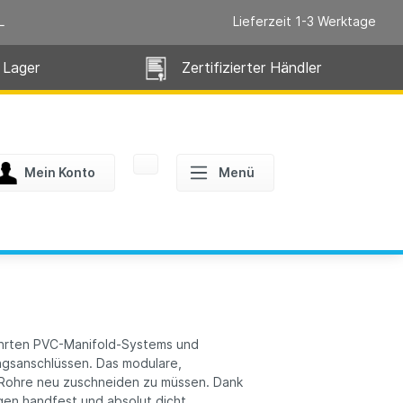
L
Lieferzeit 1-3 Werktage
 Lager
Zertifizierter Händler
Mein Konto
Menü
ährten PVC-Manifold-Systems und
ngsanschlüssen. Das modulare,
e Rohre neu zuschneiden zu müssen. Dank
ngen handfest und absolut dicht