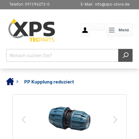
Telefon: 0911/96272-0
E-Mail: info@xps-store.de
Menü
PP Kupplung reduziert