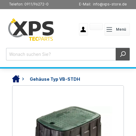
Telefon: 0911/96272-0
E-Mail: info@xps-store.de
Menü
Gehäuse Typ VB-STDH