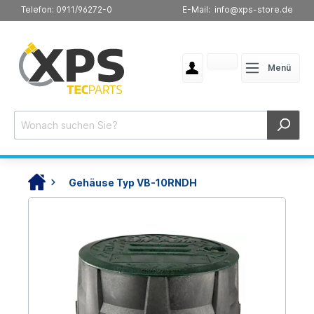
Telefon: 0911/96272-0
E-Mail: info@xps-store.de
Menü
Gehäuse Typ VB-10RNDH