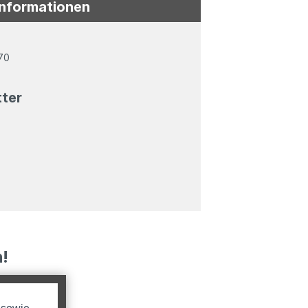
Informationen
70
tter
!