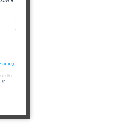
 sowie
klärung
.
usfüllen
n an