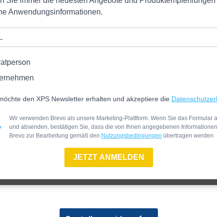
en Sie immer die neuesten Angebote und Produktempfehlungen
iche Anwendungsinformationen.
serungssystemen
lagen
vatperson
ernehmen
möchte den XPS Newsletter erhalten und akzeptiere die
Datenschutzer
ift in einem Akkuschrauber
Wir verwenden Brevo als unsere Marketing-Plattform. Wenn Sie das Formular a
 Anfasgerät an der Schnittkante kurz
und absenden, bestätigen Sie, dass die von Ihnen angegebenen Informatione
Brevo zur Bearbeitung gemäß den
Nutzungsbedingungen
übertragen werden
rnen vor der Montage!
JETZT ANMELDEN