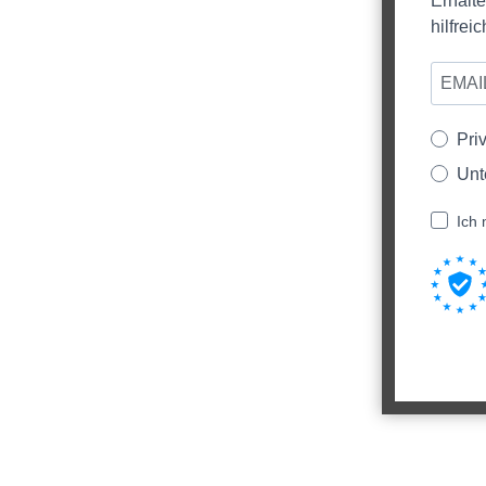
Erhalt
Anwendungsbereiche
hilfre
Ideal für:
Installation und Wartung von Bewäs
Pooltechnik und Wasserleitungen
Landwirtschaftliche Bewässerungsan
Pri
Unt
Anwendungshinweis
Ich 
Das Anfasgerät wird mit dem Metallst
eingespannt
Das PE-Rohr gut fixieren und mit dem
ansetzen und Grat entfernen
Kunststoffspäne aus dem Rohr entfe