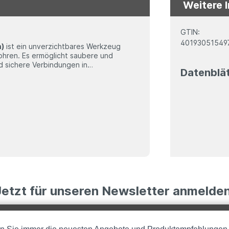
Weitere 
GTIN:
40193051549
m)
ist ein unverzichtbares Werkzeug
ohren. Es ermöglicht saubere und
d sichere Verbindungen in
Datenblä
fasgerät entfernt den Grat der PE-
eht. Dieser kann die Dichtung der
hädigen, was zu Leckagen führt.
 Schnittkante abgerundet und schont
Anwendungen in der Landwirtschaft,
nststoffteilen
Jetzt für unseren Newsletter anmelden
iden
rbindungen
ft, Pool- und Wassertechnik