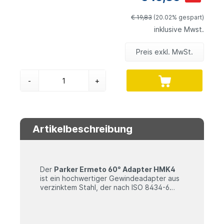
€ 19,83
(20.02% gespart)
inklusive Mwst.
Preis exkl. MwSt.
-
+
Artikelbeschreibung
Der
Parker Ermeto 60° Adapter HMK4
ist ein hochwertiger Gewindeadapter aus
verzinktem Stahl, der nach ISO 8434-6
gefertigt ist. Er dient zur Verbindung
unterschiedlichster Fluidsysteme und stellt
die Verbindung zwischen zwei
Technische Daten
Einschraubgewinden her. Ideal für