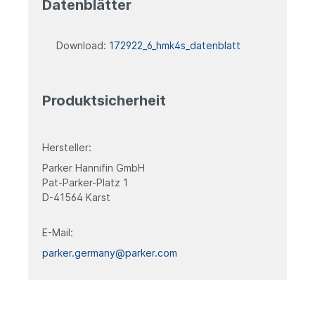
Hinweise
Datenblätter
Die angegebenen Werte für Betriebsdruck
und Temperaturbereich sind
Download:
172922_6_hmk4s_datenblatt
Maximalangaben. Die zulässigen Werte
sind gegenseitig voneinander abhängig.
Produktsicherheit
Hersteller:
Parker Hannifin GmbH
Pat-Parker-Platz 1
D-41564 Karst
E-Mail:
parker.germany@parker.com