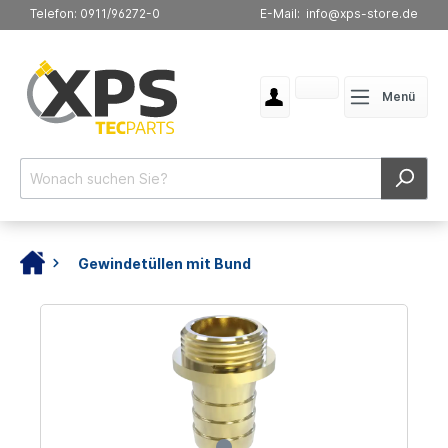
Telefon: 0911/96272-0
E-Mail: info@xps-store.de
Menü
Gewindetüllen mit Bund