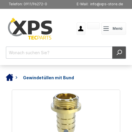
Telefon: 0911/96272-0
E-Mail: info@xps-store.de
Menü
Gewindetüllen mit Bund