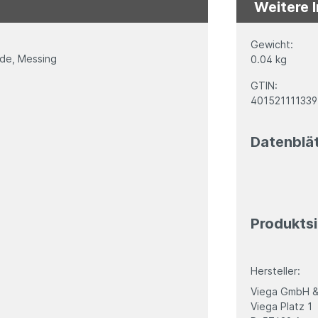
Weitere 
Gewicht:
nde, Messing
0.04 kg
GTIN:
401521111339
Datenblä
Produktsi
Hersteller:
Viega GmbH &
Viega Platz 1