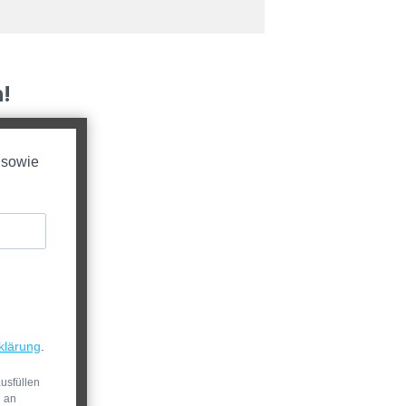
!
 sowie
klärung
.
usfüllen
n an