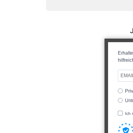
Erhalt
hilfre
Pri
Unt
Ich 