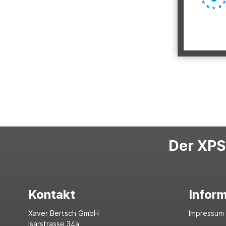
Der XPS-
Kontakt
Infor
Xaver Bertsch GmbH
Impressum
Isarstrasse 34a