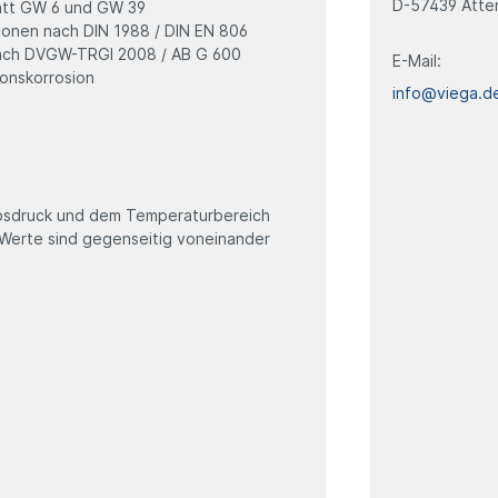
D-57439 Atte
att GW 6 und GW 39
ationen nach DIN 1988 / DIN EN 806
n nach DVGW-TRGI 2008 / AB G 600
E-Mail:
ionskorrosion
info@viega.d
bsdruck und dem Temperaturbereich
 Werte sind gegenseitig voneinander