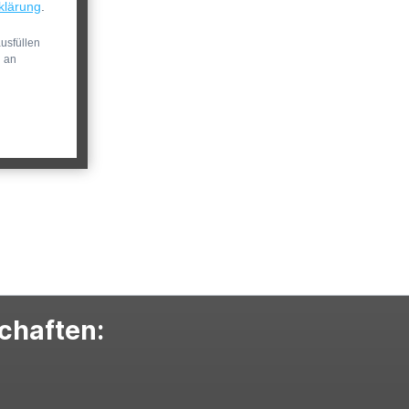
klärung
.
usfüllen
n an
schaften: