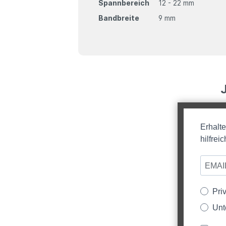
Spannbereich
12 - 22 mm
Bandbreite
9 mm
Erhalt
hilfre
Pri
Unt