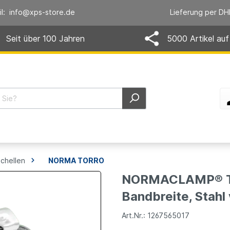
il: info@xps-store.de
Lieferung per DH
Seit über 100 Jahren
5000 Artikel auf
chellen
NORMA TORRO
NORMACLAMP® TO
Bandbreite, Stahl
Art.Nr.: 1267565017