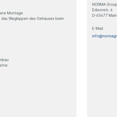
NORMA Group
Edisonstr. 4
chere Montage
D-63477 Main
rt das Wegkippen des Gehäuses beim
E-Mail:
info@normag
enbau
strie