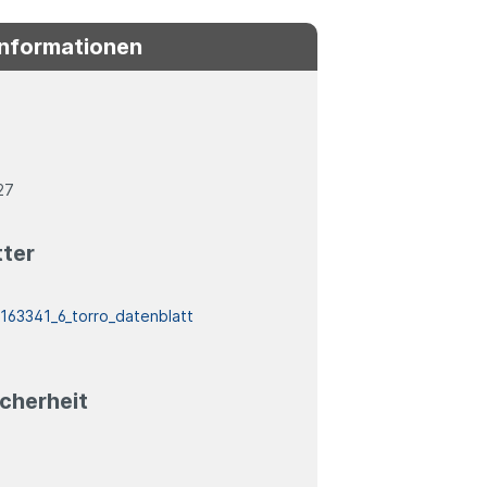
Informationen
27
tter
:
163341_6_torro_datenblatt
cherheit