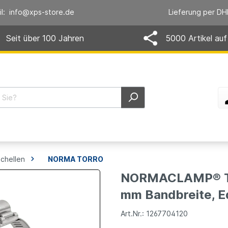
il: info@xps-store.de
Lieferung per DH
Seit über 100 Jahren
5000 Artikel auf
chellen
NORMA TORRO
NORMACLAMP® TO
mm Bandbreite, Ed
Art.Nr.: 1267704120