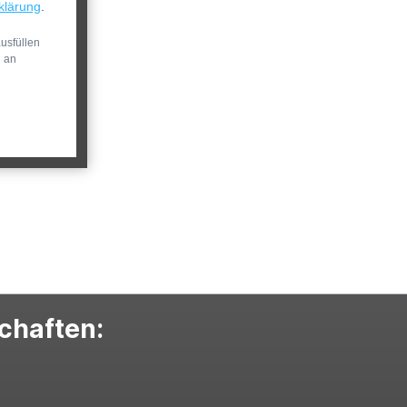
klärung
.
usfüllen
n an
schaften: