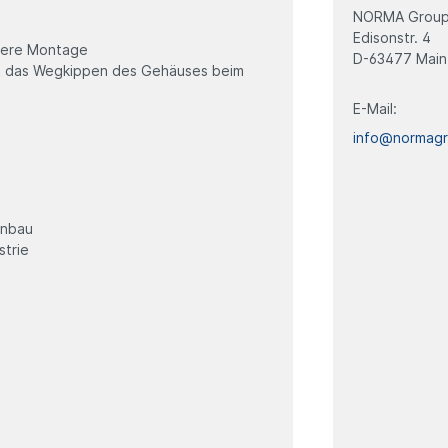
NORMA Group
Edisonstr. 4
chere Montage
D-63477 Main
rt das Wegkippen des Gehäuses beim
E-Mail:
info@normag
enbau
strie