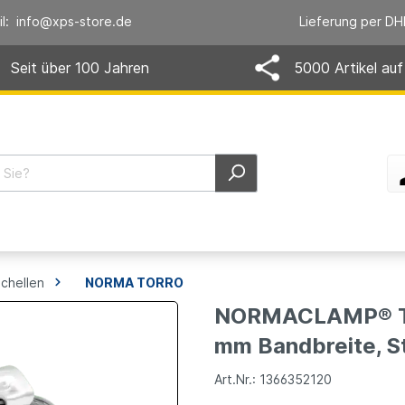
il: info@xps-store.de
Lieferung per DH
Seit über 100 Jahren
5000 Artikel auf
chellen
NORMA TORRO
NORMACLAMP® TO
mm Bandbreite, St
Art.Nr.: 1366352120