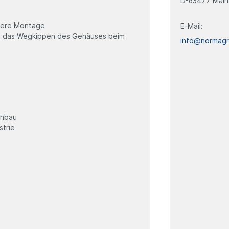
D-63477 Main
chere Montage
E-Mail:
rt das Wegkippen des Gehäuses beim
info@normag
enbau
strie