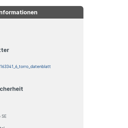
Informationen
tter
:
163341_6_torro_datenblatt
cherheit
 SE