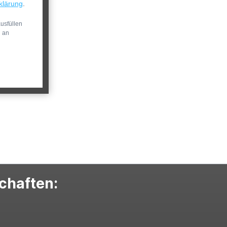
klärung
.
usfüllen
n an
schaften: