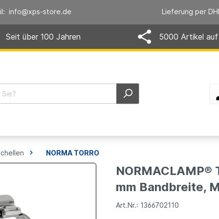
il: info@xps-store.de
Lieferung per DH
Seit über 100 Jahren
5000 Artikel auf
chellen
NORMA TORRO
NORMACLAMP® TO
mm Bandbreite, M
Art.Nr.: 1366702110