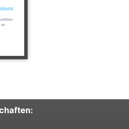
klärung
.
usfüllen
n an
schaften: