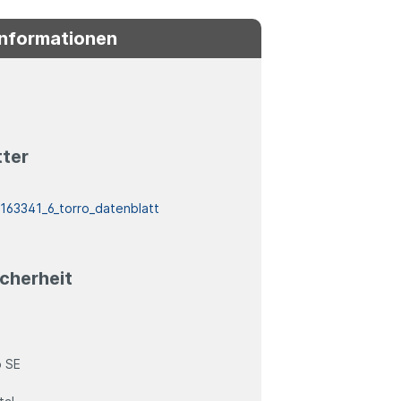
Informationen
tter
:
163341_6_torro_datenblatt
cherheit
 SE