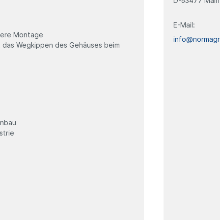
D-63477 Main
E-Mail:
chere Montage
info@normag
rt das Wegkippen des Gehäuses beim
enbau
strie