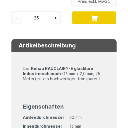
Preis exkl. MwSt.
-
+
Artikelbeschreibung
Der
Rehau RAUCLAIR®-E glasklare
Industrieschlauch
(16 mm x 2,0 mm, 25
Meter) ist ein hochwertiger, transparenter
PVC-Schlauch, der sich durch hohe
Flexibilität, chemische Beständigkeit und
Lebensmittelkonformität auszeichnet. Er
Technische Daten
eignet sich ideal für drucklose
Anwendungen in der
Eigenschaften
Material:
PVC
Lebensmittelindustrie, Labortechnik und
Abmessungen:
16 mm x 2,0 mm
Industrie.
Außendurchmesser
20 mm
Länge:
25 Meter
Temperaturbereich:
-10°C bis +60°C
Innendurchmesser
16 mm